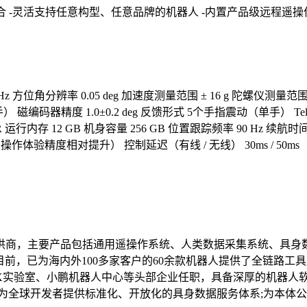
设备自由组合 -灵活支持任意构型、任意品牌的机器人 -内置产品级远
0Hz 方位角分辨率 0.05 deg 加速度测量范围 ± 16 g 陀螺仪测量范围
单手） 磁编码器精度 1.0±0.2 deg 反馈形式 5个手指震动（单手） TeleBox
端口 VR 运行内存 12 GB 机身容量 256 GB 位置跟踪频率 90 Hz 
操作体验精度相对提升） 控制延迟（有线 / 无线） 30ms / 50ms
供商，主要产品包括通用遥操作系统、人类数据采集系统、具身数
前，已为海内外100多家客户的60余款机器人提供了全链路工具
实验室、小鹏机器人中心等头部企业任职，具备深厚的机器人软
为全球开发者提供标准化、开放化的具身数据服务体系;为本体公