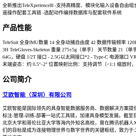
全新推出TeleXperiencelll -支持高精度、模块化输入
遥操作配套工具链 -选配动作编排数据库与配套软件系统
产品性能
TeleSuit 全身IMU数量 14 全身动捕自由度 42 数据传输频率 12
3H TeleGloves-Skeleton 重量 275±5g（单手） 关节数量 21（
64G，硬盘 1/2T 接口 - 2.5G以太网接口*2 - Type-C 电源
末端姿态：约 0.5°–2° 位置映射比例：支持调节（<1:1 缩放时，
公司简介
艾欧智能（深圳）有限公司
艾欧智能是国际领先的具身智能数据服务商、数据解决方案提
标注-管理-训练-部署一站式工具链，加速具身模型发展。截至目
北京大学和哥伦比亚大学等海内外知名高校，曾在腾讯机器人X
们的目标是成为连接物理世界与数字世界的关键枢纽，致力于: