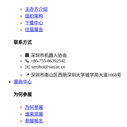
主办方介绍
组织架构
下载中心
往届展会
联系方式
🏢
深圳市机器人协会
📞
+86-755-86392542
✉️
szrobot@siat.ac.cn
📍
深圳市南山区西丽深圳大学城学苑大道1068号
展商中心
为何参展
为何参展
谁来观展
参展报名