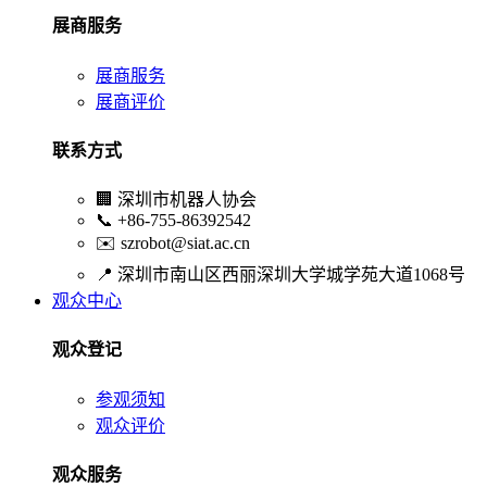
展商服务
展商服务
展商评价
联系方式
🏢
深圳市机器人协会
📞
+86-755-86392542
✉️
szrobot@siat.ac.cn
📍
深圳市南山区西丽深圳大学城学苑大道1068号
观众中心
观众登记
参观须知
观众评价
观众服务