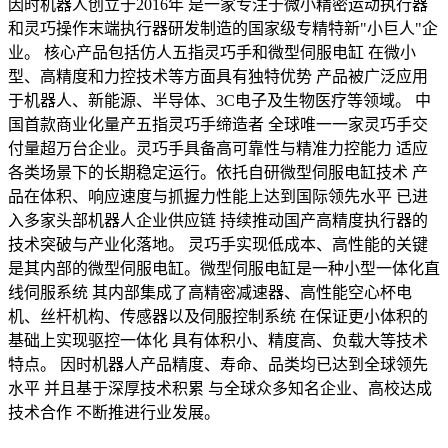
因时机器人创立于2016年 是一家专注于微小精密运动执行器
和灵巧操作末端执行器研发制造的国家级专精特新"小巨人"企
业。 核心产品包括仿人五指灵巧手和微型伺服电缸 在微小
型、高精度和力控技术等方面具有独特优势 产品被广泛应用
于机器人、新能源、半导体、3C电子及生物医疗等领域。 中
国首款商业化量产五指灵巧手缔造者 全球唯一一家灵巧手交
付量超万台企业。灵巧手具备高可靠性与精准力控能力 适应
各类场景下的长期稳定运行。依托自研微型伺服电缸技术 产
品在体积、响应速度与抓握力性能上达到国际领先水平 已进
入多家头部机器人企业供应链 持续推动国产高精度执行器的
技术突破与产业化落地。 灵巧手实现低成本、高性能的关键
是其内部的微型伺服电缸。微型伺服电缸是一种小型一体化直
线伺服系统 其内部集成了高精密减速器、高性能空心杯电
机、丝杆机构、传感器以及伺服控制系统 在保证更小体积的
基础上实现驱控一体化 具有体积小、精度高、负载大等技术
特点。 因时机器人产品精度、寿命、品类均已达到全球领先
水平 并且基于深厚技术积累 与全球众多知名企业、高校达成
技术合作 不断推进行业发展。