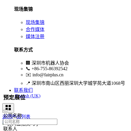
现场集锦
现场集锦
合作媒体
媒体注册
联系方式
🏢
深圳市机器人协会
📞
+86-755-86392542
✉️
info@fairplus.cn
📍
深圳市南山区西丽深圳大学城学苑大道1068号
联系我们
English (UK)
预定展位
公司名称
返回产品列表
联系人