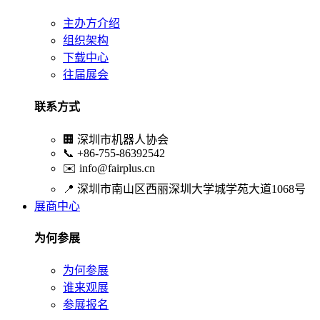
主办方介绍
组织架构
下载中心
往届展会
联系方式
🏢
深圳市机器人协会
📞
+86-755-86392542
✉️
info@fairplus.cn
📍
深圳市南山区西丽深圳大学城学苑大道1068号
展商中心
为何参展
为何参展
谁来观展
参展报名