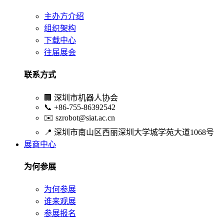
主办方介绍
组织架构
下载中心
往届展会
联系方式
🏢
深圳市机器人协会
📞
+86-755-86392542
✉️
szrobot@siat.ac.cn
📍
深圳市南山区西丽深圳大学城学苑大道1068号
展商中心
为何参展
为何参展
谁来观展
参展报名