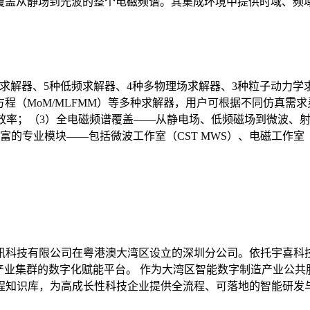
磁仿真软件，覆盖从静场到光波的整个电磁频谱。其集成环境中提供时
涵盖9种高频求解器、5种低频求解器、4种多物理场求解器、3种粒子动
分方程（MoM/MLFMM）等多种求解器，用户可根据不同仿真
真效率；（3）全电磁频谱覆盖——从静电场、低频磁场到微波、
专业模块——包括微波工作室（CST MWS）、电磁工作室（CS
讯科技有限公司在粤港澳大湾区设立的深圳分公司。依托宇喜科技
产业集群的数字化赋能平台。 作为大湾区智能数字制造产业公
知识库，为高成长性科技企业提供全流程、可落地的智能研发与数