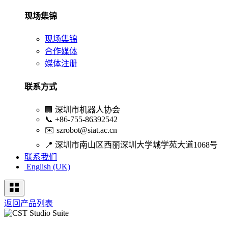
现场集锦
现场集锦
合作媒体
媒体注册
联系方式
🏢
深圳市机器人协会
📞
+86-755-86392542
✉️
szrobot@siat.ac.cn
📍
深圳市南山区西丽深圳大学城学苑大道1068号
联系我们
English (UK)
返回产品列表