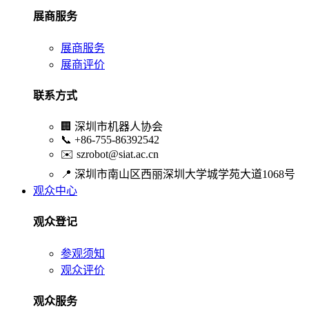
展商服务
展商服务
展商评价
联系方式
🏢
深圳市机器人协会
📞
+86-755-86392542
✉️
szrobot@siat.ac.cn
📍
深圳市南山区西丽深圳大学城学苑大道1068号
观众中心
观众登记
参观须知
观众评价
观众服务