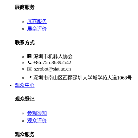
展商服务
展商服务
展商评价
联系方式
🏢
深圳市机器人协会
📞
+86-755-86392542
✉️
szrobot@siat.ac.cn
📍
深圳市南山区西丽深圳大学城学苑大道1068号
观众中心
观众登记
参观须知
观众评价
观众服务