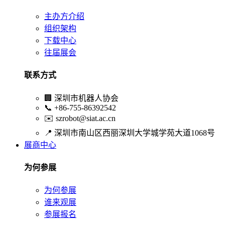
主办方介绍
组织架构
下载中心
往届展会
联系方式
🏢
深圳市机器人协会
📞
+86-755-86392542
✉️
szrobot@siat.ac.cn
📍
深圳市南山区西丽深圳大学城学苑大道1068号
展商中心
为何参展
为何参展
谁来观展
参展报名