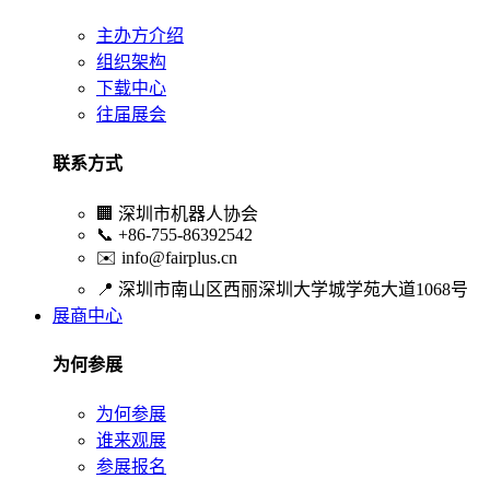
主办方介绍
组织架构
下载中心
往届展会
联系方式
🏢
深圳市机器人协会
📞
+86-755-86392542
✉️
info@fairplus.cn
📍
深圳市南山区西丽深圳大学城学苑大道1068号
展商中心
为何参展
为何参展
谁来观展
参展报名