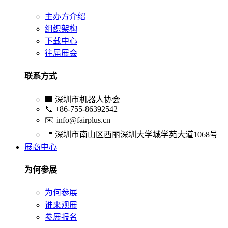
主办方介绍
组织架构
下载中心
往届展会
联系方式
🏢
深圳市机器人协会
📞
+86-755-86392542
✉️
info@fairplus.cn
📍
深圳市南山区西丽深圳大学城学苑大道1068号
展商中心
为何参展
为何参展
谁来观展
参展报名