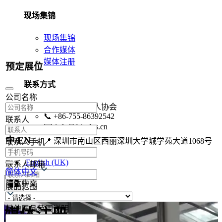
现场集锦
现场集锦
合作媒体
媒体注册
预定展位
联系方式
公司名称
🏢
深圳市机器人协会
📞
+86-755-86392542
联系人
✉️
info@fairplus.cn
中/EN
📍
深圳市南山区西丽深圳大学城学苑大道1068号
联系人手机
联系我们
English (UK)
联系人邮箱
简体中文
简体中文
展品范围
其他展品范围说明
媒体注册