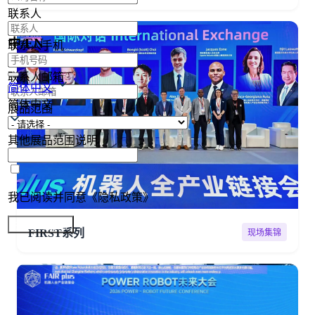
联系人
中/EN
联系人手机
联系人邮箱
简体中文
简体中文
展品范围
其他展品范围说明
我已阅读并同意《隐私政策》
提交参展报名
FIRST系列
现场集锦