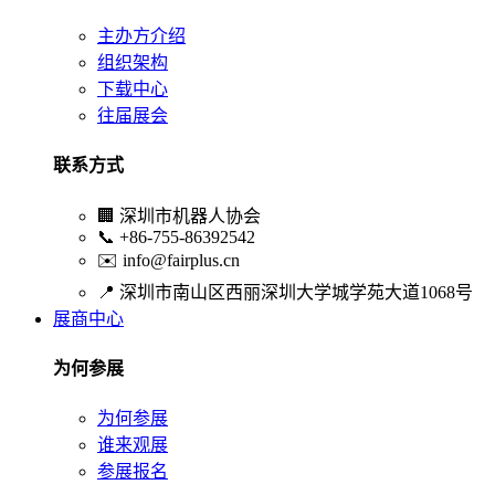
主办方介绍
组织架构
下载中心
往届展会
联系方式
🏢
深圳市机器人协会
📞
+86-755-86392542
✉️
info@fairplus.cn
📍
深圳市南山区西丽深圳大学城学苑大道1068号
展商中心
为何参展
为何参展
谁来观展
参展报名