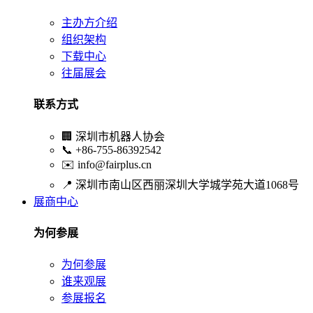
主办方介绍
组织架构
下载中心
往届展会
联系方式
🏢
深圳市机器人协会
📞
+86-755-86392542
✉️
info@fairplus.cn
📍
深圳市南山区西丽深圳大学城学苑大道1068号
展商中心
为何参展
为何参展
谁来观展
参展报名