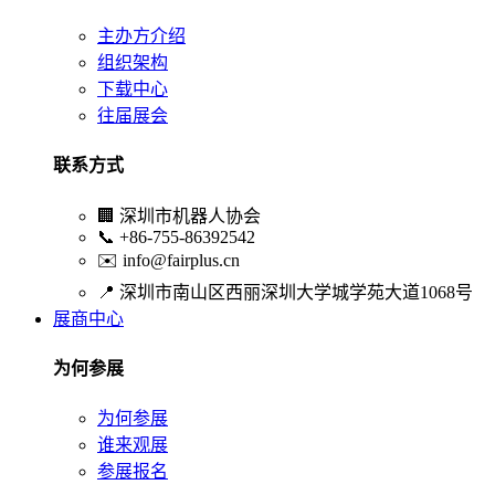
主办方介绍
组织架构
下载中心
往届展会
联系方式
🏢
深圳市机器人协会
📞
+86-755-86392542
✉️
info@fairplus.cn
📍
深圳市南山区西丽深圳大学城学苑大道1068号
展商中心
为何参展
为何参展
谁来观展
参展报名