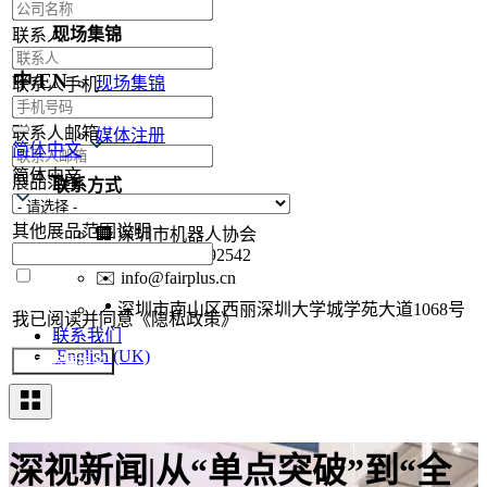
现场集锦
联系人
中/EN
现场集锦
联系人手机
合作媒体
联系人邮箱
媒体注册
简体中文
简体中文
展品范围
联系方式
其他展品范围说明
🏢
深圳市机器人协会
📞
+86-755-86392542
✉️
info@fairplus.cn
📍
深圳市南山区西丽深圳大学城学苑大道1068号
我已阅读并同意《隐私政策》
联系我们
English (UK)
提交参展报名
深视新闻|从“单点突破”到“全