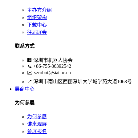
主办方介绍
组织架构
下载中心
往届展会
联系方式
🏢
深圳市机器人协会
📞
+86-755-86392542
✉️
szrobot@siat.ac.cn
📍
深圳市南山区西丽深圳大学城学苑大道1068号
展商中心
为何参展
为何参展
谁来观展
参展报名