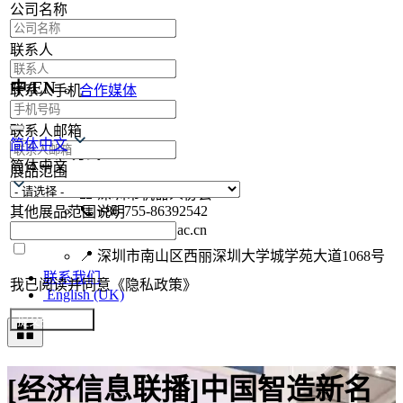
公司名称
现场集锦
联系人
现场集锦
中/EN
联系人手机
合作媒体
媒体注册
联系人邮箱
简体中文
联系方式
简体中文
展品范围
🏢
深圳市机器人协会
📞
+86-755-86392542
其他展品范围说明
✉️
szrobot@siat.ac.cn
📍
深圳市南山区西丽深圳大学城学苑大道1068号
联系我们
我已阅读并同意《隐私政策》
English (UK)
提交参展报名
[经济信息联播]中国智造新名