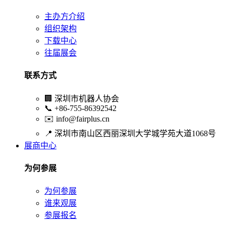
主办方介绍
组织架构
下载中心
往届展会
联系方式
🏢
深圳市机器人协会
📞
+86-755-86392542
✉️
info@fairplus.cn
📍
深圳市南山区西丽深圳大学城学苑大道1068号
展商中心
为何参展
为何参展
谁来观展
参展报名