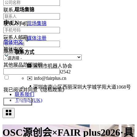
现场集锦
联系人
中/EN
现场集锦
联系人手机
合作媒体
联系人邮箱
媒体注册
简体中文
简体中文
展品范围
联系方式
其他展品范围说明
🏢
深圳市机器人协会
📞
+86-755-86392542
✉️
info@fairplus.cn
📍
深圳市南山区西丽深圳大学城学苑大道1068号
我已阅读并同意《隐私政策》
联系我们
English (UK)
提交参展报名
OSC源创会×FAIR plus2026·具