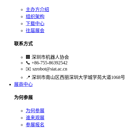
主办方介绍
组织架构
下载中心
往届展会
联系方式
🏢
深圳市机器人协会
📞
+86-755-86392542
✉️
szrobot@siat.ac.cn
📍
深圳市南山区西丽深圳大学城学苑大道1068号
展商中心
为何参展
为何参展
谁来观展
参展报名