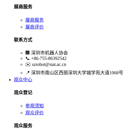
展商服务
展商服务
展商评价
联系方式
🏢
深圳市机器人协会
📞
+86-755-86392542
✉️
szrobot@siat.ac.cn
📍
深圳市南山区西丽深圳大学城学苑大道1068号
观众中心
观众登记
参观须知
观众评价
观众服务