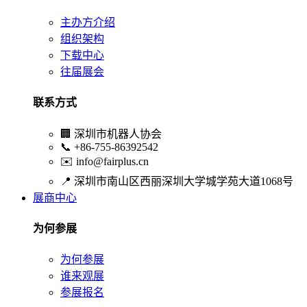
主办方介绍
组织架构
下载中心
往届展会
联系方式
🏢
深圳市机器人协会
📞
+86-755-86392542
✉️
info@fairplus.cn
📍
深圳市南山区西丽深圳大学城学苑大道1068号
展商中心
为何参展
为何参展
谁来观展
参展报名