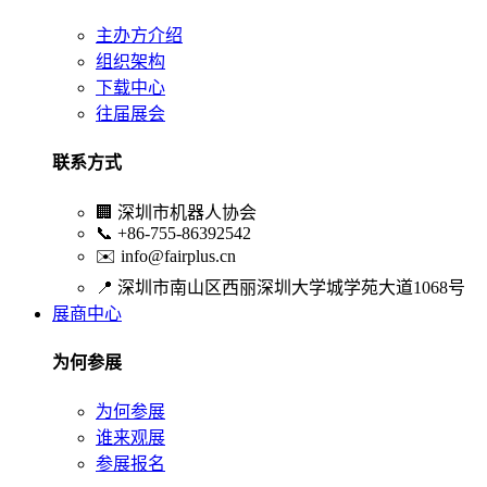
主办方介绍
组织架构
下载中心
往届展会
联系方式
🏢
深圳市机器人协会
📞
+86-755-86392542
✉️
info@fairplus.cn
📍
深圳市南山区西丽深圳大学城学苑大道1068号
展商中心
为何参展
为何参展
谁来观展
参展报名