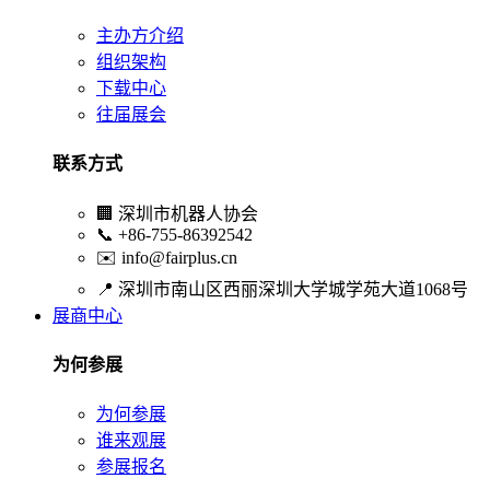
主办方介绍
组织架构
下载中心
往届展会
联系方式
🏢
深圳市机器人协会
📞
+86-755-86392542
✉️
info@fairplus.cn
📍
深圳市南山区西丽深圳大学城学苑大道1068号
展商中心
为何参展
为何参展
谁来观展
参展报名