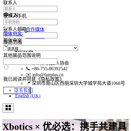
联系人
现场集锦
中/EN
联系人手机
现场集锦
联系人邮箱
合作媒体
简体中文
媒体注册
简体中文
展品范围
联系方式
其他展品范围说明
🏢
深圳市机器人协会
📞
+86-755-86392542
✉️
info@fairplus.cn
我已阅读并同意《隐私政策》
📍
深圳市南山区西丽深圳大学城学苑大道1068号
联系我们
提交参展报名
English (UK)
Xbotics × 优必选：携手共建具