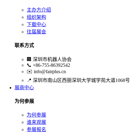
主办方介绍
组织架构
下载中心
往届展会
联系方式
🏢
深圳市机器人协会
📞
+86-755-86392542
✉️
info@fairplus.cn
📍
深圳市南山区西丽深圳大学城学苑大道1068号
展商中心
为何参展
为何参展
谁来观展
参展报名