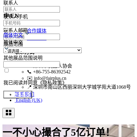
联系人
现场集锦
中/EN
联系人手机
现场集锦
联系人邮箱
合作媒体
简体中文
媒体注册
简体中文
展品范围
联系方式
其他展品范围说明
🏢
深圳市机器人协会
📞
+86-755-86392542
✉️
info@fairplus.cn
我已阅读并同意《隐私政策》
📍
深圳市南山区西丽深圳大学城学苑大道1068号
联系我们
提交参展报名
English (UK)
一不小心撮合了5亿订单！