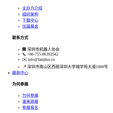
主办方介绍
组织架构
下载中心
往届展会
联系方式
🏢
深圳市机器人协会
📞
+86-755-86392542
✉️
info@fairplus.cn
📍
深圳市南山区西丽深圳大学城学苑大道1068号
展商中心
为何参展
为何参展
谁来观展
参展报名