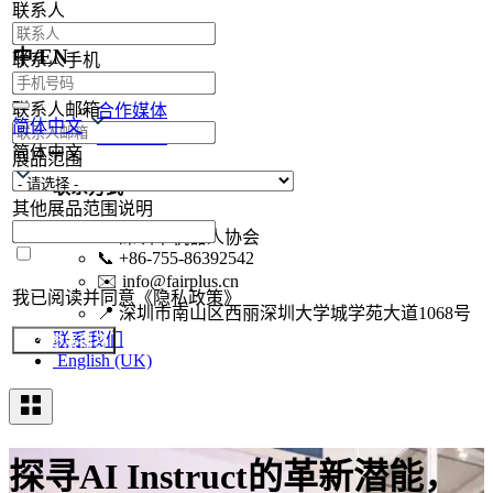
联系人
现场集锦
中/EN
联系人手机
现场集锦
联系人邮箱
合作媒体
简体中文
媒体注册
简体中文
展品范围
联系方式
其他展品范围说明
🏢
深圳市机器人协会
📞
+86-755-86392542
✉️
info@fairplus.cn
我已阅读并同意《隐私政策》
📍
深圳市南山区西丽深圳大学城学苑大道1068号
联系我们
提交参展报名
English (UK)
探寻AI Instruct的革新潜能，