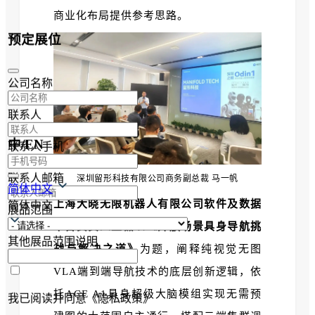
商业化布局提供参考思路。
预定展位
公司名称
联系人
中/EN
联系人手机
联系人邮箱
深圳留形科技有限公司商务副总裁 马一帆
简体中文
上海大晓无限机器人有限公司软件及数据
简体中文
展品范围
平台负责人王磊
以
《开放场景具身导航挑
其他展品范围说明
战与解决之道》
为题，
阐释纯视觉无图
VLA端到端导航技术的底层创新逻辑，依
托ACE A1具身超级大脑模组实现无需预
我已阅读并同意《隐私政策》