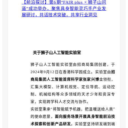
【前沿探讨】第6期“FAIR plus × 狮子山问
道”成功举办，聚焦具身智能灵巧手产业发
展研讨，共话技术突破，共享行业洞见
关于狮子山人工智能实验室
狮子山人工智能实验室由招商局集团创建，于
2024年9月12日在香港科学园成立。实验室由
招
商局集团人工智能首席科学家张家兴博士
领衔，
汇集大模型、计算机视觉、定位导航、运动控
制、机械结构等众多领域的天才少年和资深专
家，实现跨学科人才交流与协作。
实验室秉承“将智能赋予机器，把温暖送给人类”
的使命愿景，
面向服务场景开展具身智能前沿技
术探索和创新产品研发
。实验室坚持研发端到端