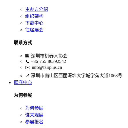
主办方介绍
组织架构
下载中心
往届展会
联系方式
🏢
深圳市机器人协会
📞
+86-755-86392542
✉️
info@fairplus.cn
📍
深圳市南山区西丽深圳大学城学苑大道1068号
展商中心
为何参展
为何参展
谁来观展
参展报名