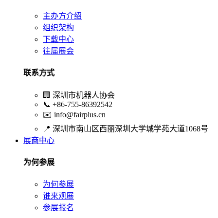
主办方介绍
组织架构
下载中心
往届展会
联系方式
🏢
深圳市机器人协会
📞
+86-755-86392542
✉️
info@fairplus.cn
📍
深圳市南山区西丽深圳大学城学苑大道1068号
展商中心
为何参展
为何参展
谁来观展
参展报名