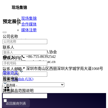
现场集锦
现场集锦
预定展位
合作媒体
媒体注册
公司名称
联系方式
联系人
🏢
深圳市机器人协会
📞
+86-755-86392542
中/EN
联系人手机
✉️
szrobot@siat.ac.cn
📍
深圳市南山区西丽深圳大学城学苑大道1068号
联系人邮箱
简体中文
联系我们
简体中文
English (UK)
展品范围
其他展品范围说明
返回展商列表