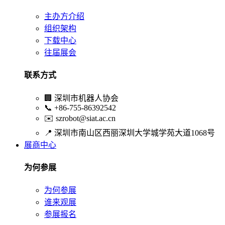
主办方介绍
组织架构
下载中心
往届展会
联系方式
🏢
深圳市机器人协会
📞
+86-755-86392542
✉️
szrobot@siat.ac.cn
📍
深圳市南山区西丽深圳大学城学苑大道1068号
展商中心
为何参展
为何参展
谁来观展
参展报名