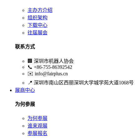
主办方介绍
组织架构
下载中心
往届展会
联系方式
🏢
深圳市机器人协会
📞
+86-755-86392542
✉️
info@fairplus.cn
📍
深圳市南山区西丽深圳大学城学苑大道1068号
展商中心
为何参展
为何参展
谁来观展
参展报名