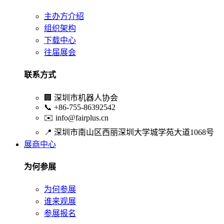
主办方介绍
组织架构
下载中心
往届展会
联系方式
🏢
深圳市机器人协会
📞
+86-755-86392542
✉️
info@fairplus.cn
📍
深圳市南山区西丽深圳大学城学苑大道1068号
展商中心
为何参展
为何参展
谁来观展
参展报名