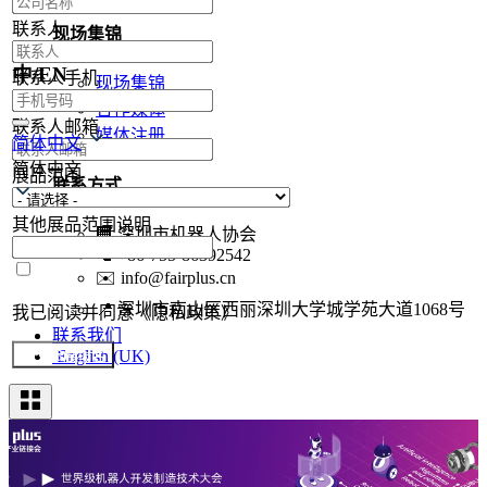
联系人
现场集锦
中/EN
联系人手机
现场集锦
合作媒体
联系人邮箱
媒体注册
简体中文
简体中文
展品范围
联系方式
其他展品范围说明
🏢
深圳市机器人协会
📞
+86-755-86392542
✉️
info@fairplus.cn
📍
深圳市南山区西丽深圳大学城学苑大道1068号
我已阅读并同意《隐私政策》
联系我们
English (UK)
提交参展报名