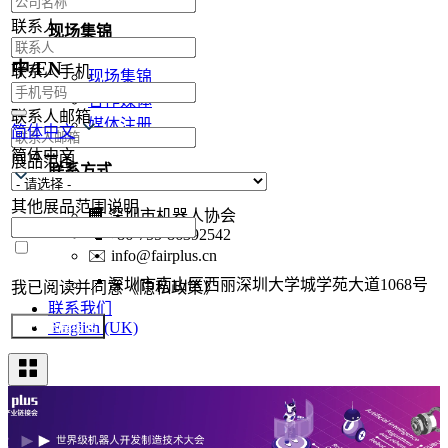
联系人
现场集锦
中/EN
联系人手机
现场集锦
合作媒体
联系人邮箱
媒体注册
简体中文
简体中文
展品范围
联系方式
其他展品范围说明
🏢
深圳市机器人协会
📞
+86-755-86392542
✉️
info@fairplus.cn
📍
深圳市南山区西丽深圳大学城学苑大道1068号
我已阅读并同意《隐私政策》
联系我们
English (UK)
提交参展报名