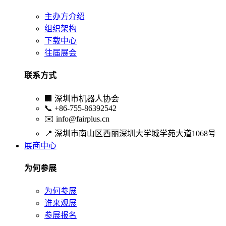
主办方介绍
组织架构
下载中心
往届展会
联系方式
🏢
深圳市机器人协会
📞
+86-755-86392542
✉️
info@fairplus.cn
📍
深圳市南山区西丽深圳大学城学苑大道1068号
展商中心
为何参展
为何参展
谁来观展
参展报名