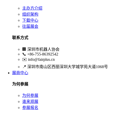
主办方介绍
组织架构
下载中心
往届展会
联系方式
🏢
深圳市机器人协会
📞
+86-755-86392542
✉️
info@fairplus.cn
📍
深圳市南山区西丽深圳大学城学苑大道1068号
展商中心
为何参展
为何参展
谁来观展
参展报名