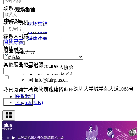
联系人
现场集锦
中/EN
联系人手机
现场集锦
合作媒体
联系人邮箱
媒体注册
简体中文
简体中文
展品范围
联系方式
其他展品范围说明
🏢
深圳市机器人协会
📞
+86-755-86392542
✉️
info@fairplus.cn
📍
深圳市南山区西丽深圳大学城学苑大道1068号
我已阅读并同意《隐私政策》
联系我们
English (UK)
提交参展报名