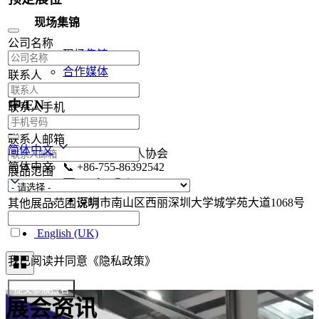
现场集锦
公司名称
现场集锦
合作媒体
联系人
媒体注册
中/EN
联系人手机
联系方式
联系人邮箱
简体中文
🏢
深圳市机器人协会
简体中文
📞
+86-755-86392542
展品范围
✉️
szrobot@siat.ac.cn
📍
深圳市南山区西丽深圳大学城学苑大道1068号
其他展品范围说明
联系我们
English (UK)
我已阅读并同意《隐私政策》
提交参展报名
展会资讯