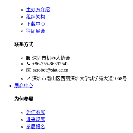
主办方介绍
组织架构
下载中心
往届展会
联系方式
🏢
深圳市机器人协会
📞
+86-755-86392542
✉️
szrobot@siat.ac.cn
📍
深圳市南山区西丽深圳大学城学苑大道1068号
展商中心
为何参展
为何参展
谁来观展
参展报名