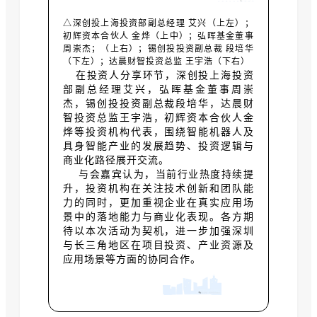
△深创投上海投资部副总经理 艾兴（上左）；
初辉资本合伙人 金烨（上中）；弘晖基金董事
周崇杰；（上右）；锡创投投资副总裁 段培华
（下左）；达晨财智投资总监 王宇浩（下右）
在投资人分享环节，深创投上海投资
部副总经理艾兴，弘晖基金董事周崇
杰，锡创投投资副总裁段培华，达晨财
智投资总监王宇浩，初辉资本合伙人金
烨等投资机构代表，围绕智能机器人及
具身智能产业的发展趋势、投资逻辑与
商业化路径展开交流。
与会嘉宾认为，当前行业热度持续提
升，投资机构在关注技术创新和团队能
力的同时，更加重视企业在真实应用场
景中的落地能力与商业化表现。各方期
待以本次活动为契机，进一步加强深圳
与长三角地区在项目投资、产业资源及
应用场景等方面的协同合作。