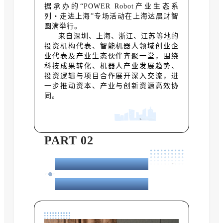
据
承办的“POWER
Robot
产业生态系
列・走进上海”专场活动在
上海达晨财智
圆满举行。
来自深圳、上海、浙江、江苏等地的
投资机构代表、智能机器人领域创业企
业代表及产业生态伙伴齐聚一堂，围绕
科技成果转化、机器人产业发展趋势、
投资逻辑与项目合作展开深入交流，进
一步推动资本、产业与创新资源高效协
同。
PART 02
汇聚深沪创新资源，
共话机器人产业发展机遇