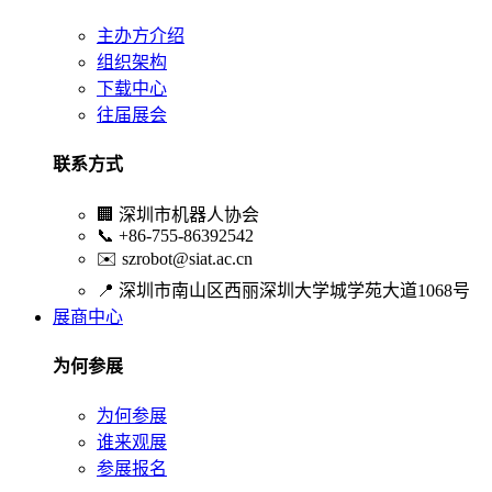
主办方介绍
组织架构
下载中心
往届展会
联系方式
🏢
深圳市机器人协会
📞
+86-755-86392542
✉️
szrobot@siat.ac.cn
📍
深圳市南山区西丽深圳大学城学苑大道1068号
展商中心
为何参展
为何参展
谁来观展
参展报名