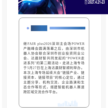
报告提要
TECHNICAL REPORT
继FAIR plus2026深圳主会场POWER
产融峰会圆满落幕之后，由深圳市机
器人协会联合深圳市创业投资同业公
会、达晨财智共同发起的“POWER走
进系列”的第二期活动・走进上海专场
于5月27日在上海达晨财智顺利举办。
本次上海专场延续大会“链接产业、链
接资本、链接项目”的核心定位，通过
主题分享、机构交流、企业路演和生
态合作等形式，搭建智能机器人赛道
跨区域交流合作平台。