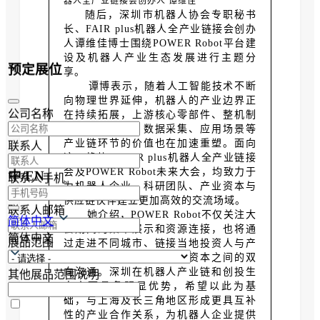
器人全产业链接会创办人 谭维佳
随后，深圳市机器人协会专职秘书
长、FAIR plus机器人全产业链接会创办
人谭维佳博士围绕POWER Robot平台建
设及机器人产业生态发展进行主题分
预定展位
享。
谭博表示，随着人工智能技术不断
向物理世界延伸，机器人的产业边界正
公司名称
在持续拓展，上游核心零部件、整机制
造、系统集成、数据采集、应用场景等
产业链环节的价值也在加速重塑。面向
联系人
这一趋势，FAIR plus机器人全产业链接
会及POWER Robot未来大会，均致力于
中/EN
联系人手机
为机器人企业、科研团队、产业资本与
供应链伙伴建立更加高效的交流场域。
联系人邮箱
她介绍，POWER Robot不仅关注大
简体中文
会期间的集中展示和资源连接，也将通
简体中文
展品范围
过走进不同城市、链接当地投资人与产
业资源，持续推动企业与资本之间的双
向沟通。深圳在机器人产业链和创投生
其他展品范围说明
态方面具备明显优势，希望以此为基
础，与上海及长三角地区形成更具互补
性的产业合作关系，为机器人企业提供