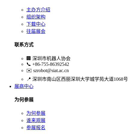
主办方介绍
组织架构
下载中心
往届展会
联系方式
🏢
深圳市机器人协会
📞
+86-755-86392542
✉️
szrobot@siat.ac.cn
📍
深圳市南山区西丽深圳大学城学苑大道1068号
展商中心
为何参展
为何参展
谁来观展
参展报名