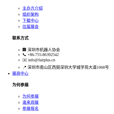
主办方介绍
组织架构
下载中心
往届展会
联系方式
🏢
深圳市机器人协会
📞
+86-755-86392542
✉️
info@fairplus.cn
📍
深圳市南山区西丽深圳大学城学苑大道1068号
展商中心
为何参展
为何参展
谁来观展
参展报名