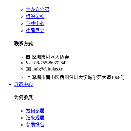
主办方介绍
组织架构
下载中心
往届展会
联系方式
🏢
深圳市机器人协会
📞
+86-755-86392542
✉️
info@fairplus.cn
📍
深圳市南山区西丽深圳大学城学苑大道1068号
展商中心
为何参展
为何参展
谁来观展
参展报名