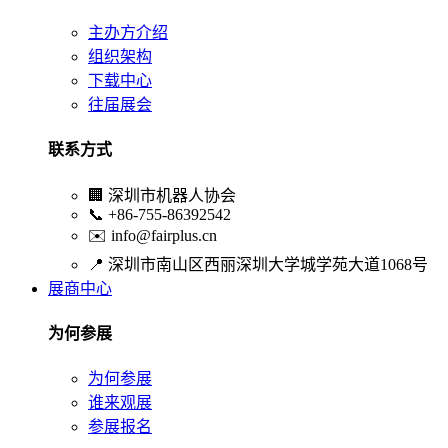
主办方介绍
组织架构
下载中心
往届展会
联系方式
🏢
深圳市机器人协会
📞
+86-755-86392542
✉️
info@fairplus.cn
📍
深圳市南山区西丽深圳大学城学苑大道1068号
展商中心
为何参展
为何参展
谁来观展
参展报名