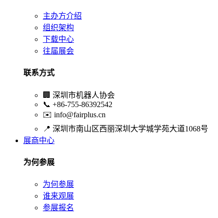
主办方介绍
组织架构
下载中心
往届展会
联系方式
🏢
深圳市机器人协会
📞
+86-755-86392542
✉️
info@fairplus.cn
📍
深圳市南山区西丽深圳大学城学苑大道1068号
展商中心
为何参展
为何参展
谁来观展
参展报名