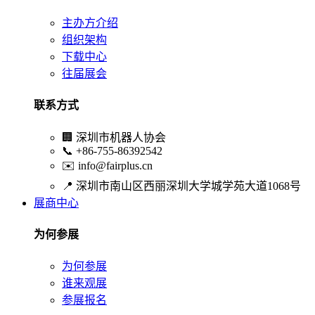
主办方介绍
组织架构
下载中心
往届展会
联系方式
🏢
深圳市机器人协会
📞
+86-755-86392542
✉️
info@fairplus.cn
📍
深圳市南山区西丽深圳大学城学苑大道1068号
展商中心
为何参展
为何参展
谁来观展
参展报名