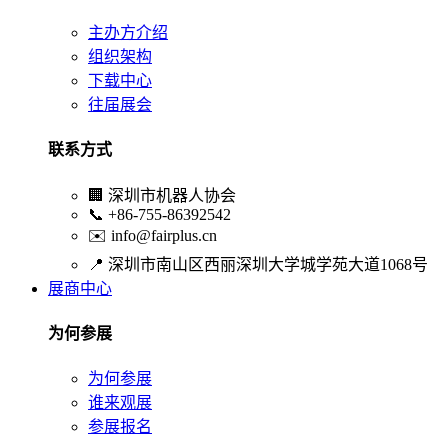
主办方介绍
组织架构
下载中心
往届展会
联系方式
🏢
深圳市机器人协会
📞
+86-755-86392542
✉️
info@fairplus.cn
📍
深圳市南山区西丽深圳大学城学苑大道1068号
展商中心
为何参展
为何参展
谁来观展
参展报名