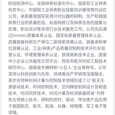
简体中文
检验检测中心、全国钟表标准化中心、国家轻工业钟表
展品范围
信息中心、中国轻工业钟表职业技能培训基地等均设在
其他展品范围说明
公司，承担着我国军民用计时仪器的研制、生产和我国
钟表行业的质量检验、标准制修订及钟表信息的搜集与
处理、职业培训等多项行业技术服务工作。公司先后通
过ISO9001质量体系认证、国军标质量管理体系认证、
我已阅读并同意《隐私政策》
武器装备科研生产单位二级保密资格认证、装备承制单
提交参展报名
位资格认证、工业(钟表)产品质量控制和技术评价实验
室认证、环境管理体系认证，获得高新技术企业、国家
中小企业公共服务示范平台、西安市航天时控工程技术
研究中心、国家级专精特新“小巨人”企业等称号。公司
坚持以科技创新为先导，持续推动产学研用深度融合，
逐步在特种时间计量与控制技术领域形成了以“航天无
源驱动技术、时间控制技术、空间精密机构设计及制造
技术、时间同步技术、时间计量及检测装备研发”为特
色五项核心技术，研制的控时、驱动、传动类产品应用
于我国航空、航天、航海、兵器、核物理、军工电子等
领域。