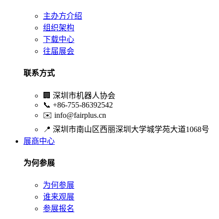
主办方介绍
组织架构
下载中心
往届展会
联系方式
🏢
深圳市机器人协会
📞
+86-755-86392542
✉️
info@fairplus.cn
📍
深圳市南山区西丽深圳大学城学苑大道1068号
展商中心
为何参展
为何参展
谁来观展
参展报名