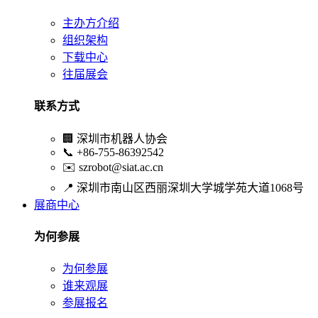
主办方介绍
组织架构
下载中心
往届展会
联系方式
🏢
深圳市机器人协会
📞
+86-755-86392542
✉️
szrobot@siat.ac.cn
📍
深圳市南山区西丽深圳大学城学苑大道1068号
展商中心
为何参展
为何参展
谁来观展
参展报名