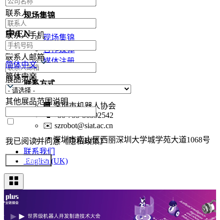
联系人
现场集锦
中/EN
联系人手机
现场集锦
合作媒体
联系人邮箱
媒体注册
简体中文
简体中文
展品范围
联系方式
其他展品范围说明
🏢
深圳市机器人协会
📞
+86-755-86392542
✉️
szrobot@siat.ac.cn
📍
深圳市南山区西丽深圳大学城学苑大道1068号
我已阅读并同意《隐私政策》
联系我们
English (UK)
提交参展报名