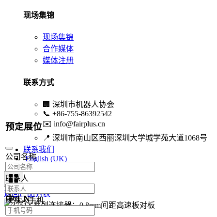
现场集锦
现场集锦
合作媒体
媒体注册
联系方式
🏢
深圳市机器人协会
📞
+86-755-86392542
✉️
info@fairplus.cn
预定展位
📍
深圳市南山区西丽深圳大学城学苑大道1068号
联系我们
公司名称
English (UK)
联系人
返回产品列表
中/EN
联系人手机