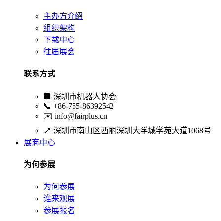
主办方介绍
组织架构
下载中心
往届展会
联系方式
🏢
深圳市机器人协会
📞
+86-755-86392542
✉️
info@fairplus.cn
📍
深圳市南山区西丽深圳大学城学苑大道1068号
展商中心
为何参展
为何参展
谁来观展
参展报名