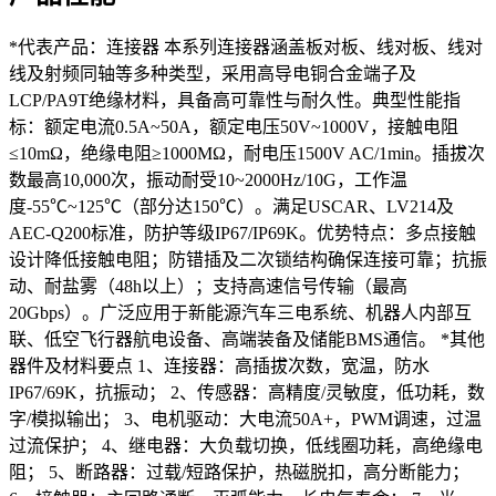
*代表产品：连接器 本系列连接器涵盖板对板、线对板、线对
线及射频同轴等多种类型，采用高导电铜合金端子及
LCP/PA9T绝缘材料，具备高可靠性与耐久性。典型性能指
标：额定电流0.5A~50A，额定电压50V~1000V，接触电阻
≤10mΩ，绝缘电阻≥1000MΩ，耐电压1500V AC/1min。插拔次
数最高10,000次，振动耐受10~2000Hz/10G，工作温
度-55℃~125℃（部分达150℃）。满足USCAR、LV214及
AEC-Q200标准，防护等级IP67/IP69K。优势特点：多点接触
设计降低接触电阻；防错插及二次锁结构确保连接可靠；抗振
动、耐盐雾（48h以上）；支持高速信号传输（最高
20Gbps）。广泛应用于新能源汽车三电系统、机器人内部互
联、低空飞行器航电设备、高端装备及储能BMS通信。 *其他
器件及材料要点 1、连接器：高插拔次数，宽温，防水
IP67/69K，抗振动； 2、传感器：高精度/灵敏度，低功耗，数
字/模拟输出； 3、电机驱动：大电流50A+，PWM调速，过温
过流保护； 4、继电器：大负载切换，低线圈功耗，高绝缘电
阻； 5、断路器：过载/短路保护，热磁脱扣，高分断能力；