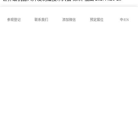
快速链接
参观登记
联系我们
添加微信
预定展位
中/EN
为何参展
谁来观展
活动日历
观众评价
展会信息
展会介绍
参展报名
观众预登记
展会集锦
联系我们
深圳市机器人协会
+86-755-86392542