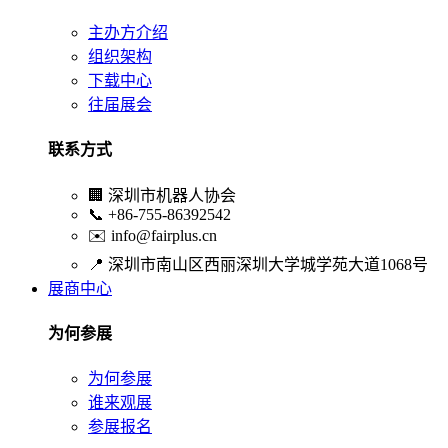
主办方介绍
组织架构
下载中心
往届展会
联系方式
🏢
深圳市机器人协会
📞
+86-755-86392542
✉️
info@fairplus.cn
📍
深圳市南山区西丽深圳大学城学苑大道1068号
展商中心
为何参展
为何参展
谁来观展
参展报名